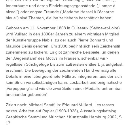
Innenräume und deren Einrichtungsgegenstände („Lampe à
alcool“) oder engste Freunde („Madame Hessel à l’écharpe
bleue“) sind Themen, die ihn zeitlebens beschäftigt haben.
Geboren am 11. November 1868 in Cuiseaux (Saône-et-Loire)
wird Vuillard in den 1890er Jahren zu einem wichtigen Mitglied
der Künstlergruppe Nabis, zu der auch Pierre Bonnard und
Maurice Denis gehören. Um 1900 beginnt sich sein Zeichenstil
zunehmend zu lockern. Es gibt zahlreiche Beispiele, „in denen
der ‚Gegenstand’ des Motivs im krausen, scheinbar wirr-
regellosen Strichgefüge bis zum äußersten entleert, ja aufgelöst
erscheint. Die Bewegung der zeichnenden Hand vermag alle
Details in eine ‚übergeordnete’ Fülle zu integrieren, aus der sich
kein Strich verselbständigen kann. Lesbarkeit und enigmatische
‚Verpuppung’ sind wie die zwei Seiten einer Medaille untrennbar
aneinander gebunden“.
Zitiert nach: Michael Semff, in: Edouard Vuillard. Les tasses
noires. Arbeiten auf Papier (1903-1928), Ausstellungskatalog
Graphische Sammlung München / Kunsthalle Hamburg 2002, S.
17