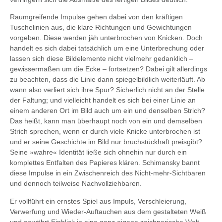
Raumgreifende Impulse gehen dabei von den kräftigen
Tuschelinien aus, die klare Richtungen und Gewichtungen
vorgeben. Diese werden jäh unterbrochen von Knicken. Doch
handelt es sich dabei tatsächlich um eine Unterbrechung oder
lassen sich diese Bildelemente nicht vielmehr gedanklich –
gewissermaßen um die Ecke – fortsetzen? Dabei gilt allerdings
zu beachten, dass die Linie dann spiegelbildlich weiterläuft. Ab
wann also verliert sich ihre Spur? Sicherlich nicht an der Stelle
der Faltung; und vielleicht handelt es sich bei einer Linie an
einem anderen Ort im Bild auch um ein und denselben Strich?
Das heißt, kann man überhaupt noch von ein und demselben
Strich sprechen, wenn er durch viele Knicke unterbrochen ist
und er seine Geschichte im Bild nur bruchstückhaft preisgibt?
Seine »wahre« Identität ließe sich ohnehin nur durch ein
komplettes Entfalten des Papieres klären. Schimansky bannt
diese Impulse in ein Zwischenreich des Nicht-mehr-Sichtbaren
und dennoch teilweise Nachvollziehbaren.
Er vollführt ein ernstes Spiel aus Impuls, Verschleierung,
Verwerfung und Wieder-Auftauchen aus dem gestalteten Weiß
und gewährt Einblick in eine ganz eigene zeichnerische Welt,