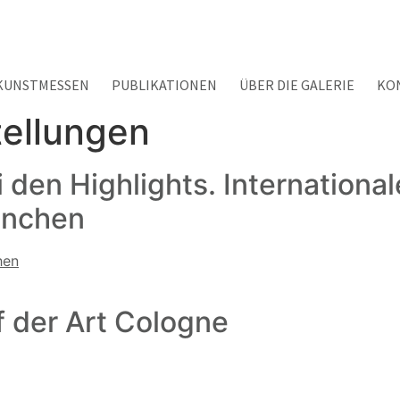
KUNSTMESSEN
PUBLIKATIONEN
ÜBER DIE GALERIE
KO
ellungen
 den Highlights. Internation
ünchen
f der Art Cologne