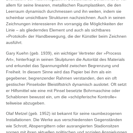
allem für seine linearen, metallischen Raumplastiken, die den
Leerraum dynamisch durchmessen und ihn weiten, indem sie
scheinbar unsichtbare Strukturen nachzeichnen. Auch in seinen
Zeichnungen interessieren ihn vorrangig die Möglichkeiten der
Linie – als gliederndes Element und auch als sichtbares
»Protokoll« der Handbewegung, die der Künstler beim Zeichnen
ausführt.
Gary Kuehn (geb. 1939), ein wichtiger Vertreter der »Process
Art«, hinterfragt in seinen Skulpturen die Autorität des Materials
und erkundet das Spannungsfeld zwischen Begrenzung und
Freiheit. In diesem Sinne wird das Papier bei ihm als ein
gegebener, begrenzender Rahmen verstanden, den ein oft
gestischer Pinseloder Bleistiftstrich dynamisch auslotet. Oft setzt
er Hilfsmittel wie eine mit Pinsel besetzte Bohrmaschine oder
Schablonen bewusst ein, um die »schöpferische Kontrolle«
teilweise abzugeben.
Olaf Metzel (geb. 1952) ist bekannt für seine raumbezogenen
Installationen. Die Werke aus verschiedensten Gegenständen
wie Schrott, Absperrgittern oder ausrangierten Stadionsitzen
sorgen mit ihren aktuellen politischen und sozialen Anspielungen