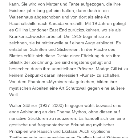
kann. Sie wird von Mutter und Tante aufgezogen, die ihre
Existenz jahrelang geheim halten, dann doch in ein
Waisenhaus abgeschoben und von dort als eine Art
Haushaltshilfe nach Kanada verschifft. Mit 19 Jahren gelingt
es Gill ins Londoner East End zurückzukehren, wo sie als
Krankenschwester arbeitet. Um 1919 beginnt sie zu
zeichnen, sie ist mittlerweile auf einem Auge erblindet. Es
entstehen Schriften und Stickereien. In der Fläche des
Blattes erfüllt sich diese Dichte einer Fädelung durch ihre
Stilistik der Zeichnung. Sie sind engstens gefügt und
bestechen durch ihre unmittelbare Präsenz. Madge Gill ist zu
keinem Zeitpunkt daran interessiert »Kunst« zu schaffen.
Von dem Phantom »Myrninerest« getrieben, bilden ihre
mystischen Arbeiten eine Art Schutzwall gegen eine äußere
Welt.
Walter Stöhrer (1937–2000) hingegen wählt bewusst eine
enge Anbindung an das Thema Mythos, ohne diesen auf
narrative Strukturen zu reduzieren. Es handelt sich um eine
gestische und fragmentarische Erkundung mythischer
Prinzipien wie Rausch und Ekstase. Auch kryptische
Textfragmente aus verschiedenen Quellen bindet Stöhrer ein