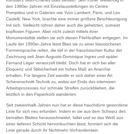
Künstlers Jean-Charles Blais betiteln. Sein früher Welterfolg in
den 1980er-Jahren mit Einzelausstellungen im Centre
Pompidou und in Galerien wie Yvon Lambert, Paris, und Leo
Castelli, New York, brachte eine immer größere Beschleunigung
mit sich. Vielleicht rühren daher auch die gehetzten, zumeist
kopflosen Figuren. Aber nicht zuletzt mittels ihrer
Monumentalität stellen sie sich diesen Fliehkräften entgegen. Im
Laufe der 1990er-Jahre lässt Blais sie zu einer klassischeren
Formensprache reifen, die tief in der französischen Kultur der
Zeichnung seit Jean-Auguste-Dominique Ingres und später
Fernand Léger verwurzelt bleibt. Doch hat er sich bei aller
Eloquenz und Stilsicherheit ein hohes Maß an Anarchie
erhalten. Für längere Zeit wandte er sich daher einer Art
Scherenschnitt-Technik zu, wobei am Ende des intensiven
Arbeitsprozesses nur schmale Streifen zurückblieben, die
letztlich in den Papierkorb wanderten.
Seit zweieinhalb Jahren nun hat er diese hauchdünn gewordene
Linie für sich neu erfunden: Indem er sie aus dem Schwarz des
bemalten Blattes herausschneidet, faltet und so das Weiß aus
einer tieferen Schicht hervorleuchten lässt, formiert sich die
Linie gerade durch ihr Nichtmehr-Vorhandensein.