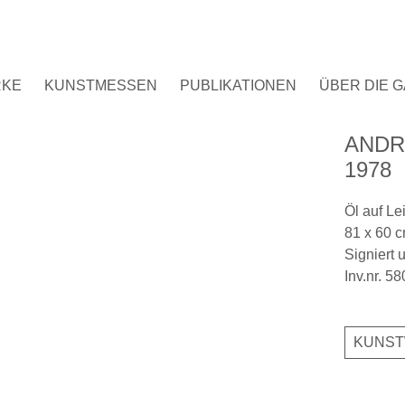
RKE
KUNSTMESSEN
PUBLIKATIONEN
ÜBER DIE G
ANDRÉ
1978
Öl auf L
81 x 60 
Signiert 
Inv.nr. 5
KUNST